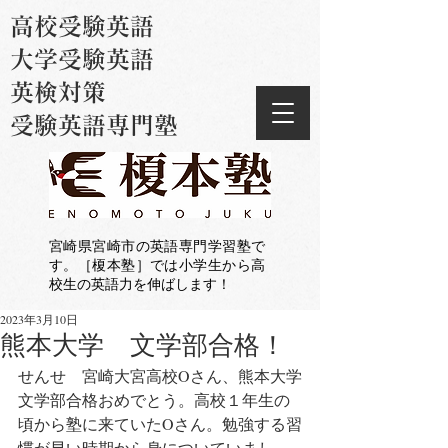
高校受験英語
大学受験英語
英検対策
受験英語専門塾
宮崎県宮崎市の英語専門学習塾で
す。［榎本塾］では小学生から高
校生の英語力を伸ばします！
2023年3月10日
熊本大学 文学部合格！
せんせ　宮崎大宮高校Oさん、熊本大学
文学部合格おめでとう。高校１年生の
頃から塾に来ていたOさん。勉強する習
慣が早い時期から身についていまし