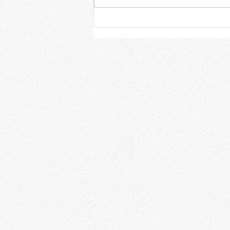
７年連続 宮崎県立高校入
試 全員合格おめでとう。