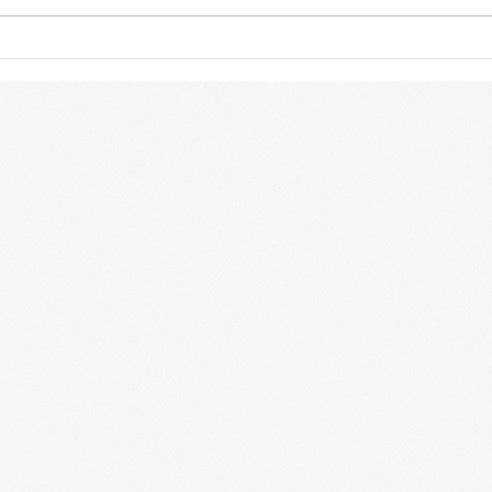
高校入学前にやっておきたい
中学
新高校1年生(中3)の春休みの
いて
勉強法