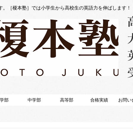
す。［榎本塾］では小学生から高校生の英語力を伸ばします！
学部
中学部
高等部
合格実績
お問い