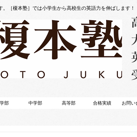
す。［榎本塾］では小学生から高校生の英語力を伸ばします！
学部
中学部
高等部
合格実績
お問い