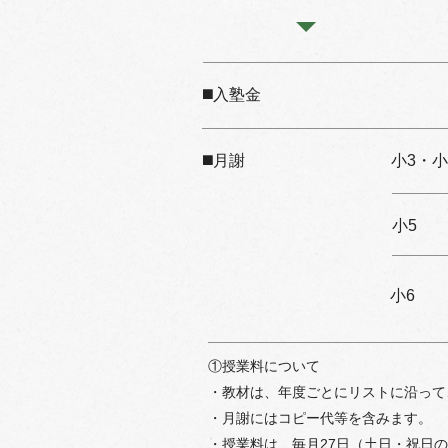
料金
◼️入塾金
◼️月謝
小3・小
小5
小6
①授業料について
・教材は、年度ごとにリストに沿って
・月謝にはコピー代等を含みます。
・授業料は、毎月27日（土日・祝日