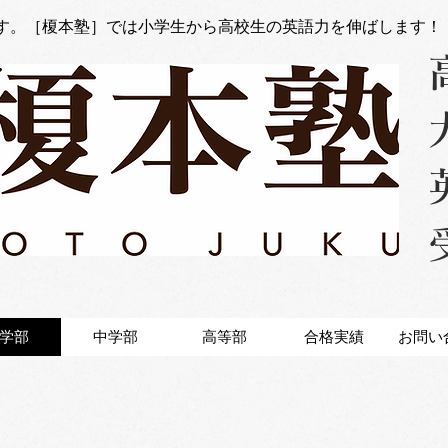
す。［榎本塾］では小学生から高校生の英語力を伸ばします！
学部
中学部
高等部
合格実績
お問い