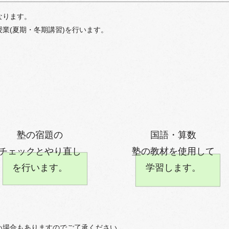
なります
。
業(夏期・冬期講習)を行います。
塾の宿題の
国語・算数
チェック
とやり直し
塾の教材を
使用して
を
行います。
学習します。
い場合もありますのでご了承ください。