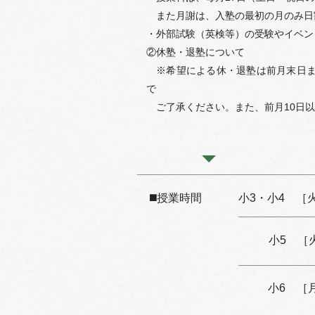
また月謝は、入塾の最初の月のみ日
・外部試験（英検等）の受験やイベン
②休塾・退塾について
※希望による休・退塾は前月末日ま
で
ご了承ください。また、前月10日以
時間割（集団個別授
◼️授業時間
小3・小4 ［
小5 ［
小6 ［